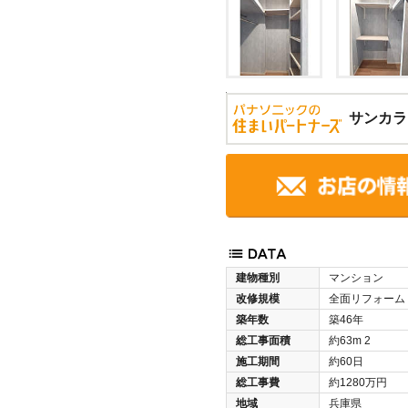
サンカラ
建物種別
マンション
改修規模
全面リフォーム
築年数
築46年
総工事面積
約63m
2
施工期間
約60日
総工事費
約1280万円
地域
兵庫県