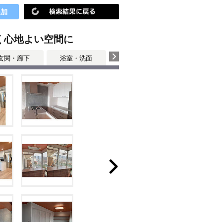
く心地よい空間に
玄関・廊下
浴室・洗面
寝室