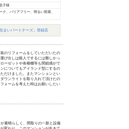
息子様
ーク、バリアフリー、明るい部屋、
住まいパートナーズ」登録店
内装のリフォームをしていただいたの
の運び出しは個人でするには難しかっ
クローゼットや各種棚等も閉鎖感がで
チンについてもアイランド型にするの
いただけました。またマンションとい
もダウンライトを取り入れて頂けたの
リフォームを考えた時はお願いしたい
ンが素晴らしく、間取りの一新と設備
方が変わり、このマンションが生きて