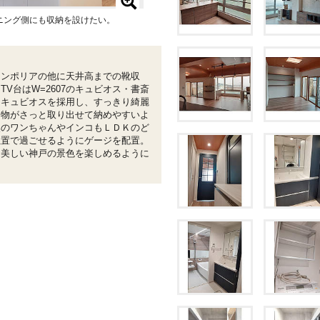
ニング側にも収納を設けたい。
・玄関コンポリアの他に天井高までの靴収
V台はW=2607のキュビオス・書斎
もキュビオスを採用し、すっきり綺麗
う物がさっと取り出せて納めやすいよ
然のワンちゃんやインコもＬＤＫのど
位置で過ごせるようにゲージを配置。
に美しい神戸の景色を楽しめるように