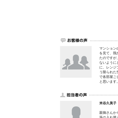
マンション
を見て、我
たのですが
ないように
に、レンジ
う限られた
で各部屋ご
と思います
米谷久美子
親御さんか
等の入れ替