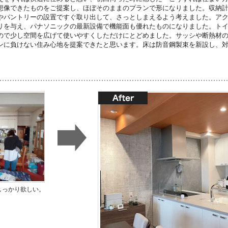
想像できたものをご提案し、ほぼそのままのプランで形になりました。収納
やパントリーの設置ですぐ取り出して、さっとしまえるよう考えました。ア
リを与え、パナソニックの最新設備で機能面も優れたものになりました。ト
ので少し空間を広げて使いやすくしただけにとどめました。サッシや断熱材
ンに負けない住み心地を提案できたと思います。床は防音鋼製束を新設し、
しっかり欲しい。