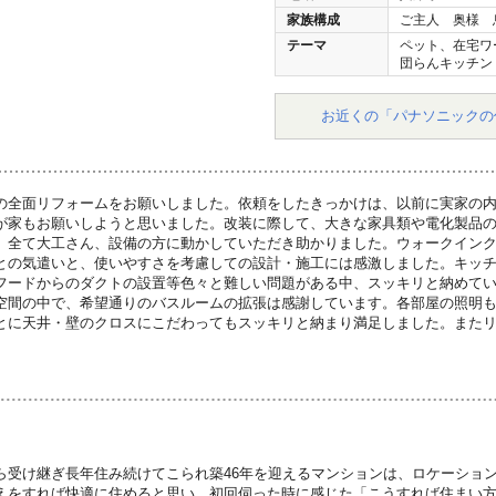
家族構成
ご主人 奥様 
テーマ
ペット、在宅ワ
団らんキッチン
お近くの「パナソニックの
の全面リフォームをお願いしました。依頼をしたきっかけは、以前に実家の
が家もお願いしようと思いました。改装に際して、大きな家具類や電化製品
、全て大工さん、設備の方に動かしていただき助かりました。ウォークイン
との気遣いと、使いやすさを考慮しての設計・施工には感激しました。キッ
フードからのダクトの設置等色々と難しい問題がある中、スッキリと納めて
空間の中で、希望通りのバスルームの拡張は感謝しています。各部屋の照明
とに天井・壁のクロスにこだわってもスッキリと納まり満足しました。また
。
ら受け継ぎ長年住み続けてこられ築46年を迎えるマンションは、ロケーショ
えをすれば快適に住めると思い、初回伺った時に感じた「こうすれば住まい