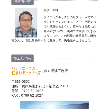
担当者の声
長濱 幸司
ダイニングキッチンのリフォームでアイ
ランドキッチンにすることで、空間すべ
てが見渡せるようし、窓からは日差しが
見込めないので、照明で空間演出できる
ようにした。この部屋の床壁天井に断熱
材を入れ、窓は断熱サッシに変更して、快適性を上げました。
施工店情報
（株）長浜工務店
〒656-0502
住所：兵庫県南あわじ市福良乙２０１
電話：0799-52-0405
FAX：0799-52-1027