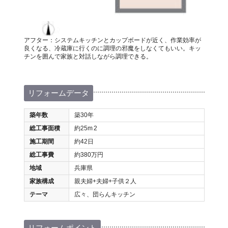
アフター：システムキッチンとカップボードが近く、作業効率が
良くなる、冷蔵庫に行くのに調理の邪魔をしなくてもいい。キッ
チンを囲んで家族と対話しながら調理できる。
リフォームデータ
築年数
築30年
総工事面積
約25m
2
施工期間
約42日
総工事費
約380万円
地域
兵庫県
家族構成
親夫婦+夫婦+子供２人
テーマ
広々、団らんキッチン
リフォームポイント