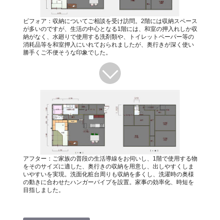
ビフォア：収納についてご相談を受け訪問。2階には収納スペース
が多いのですが、生活の中心となる1階には、和室の押入れしか収
納がなく、水廻りで使用する洗剤類や、トイレットペーパー等の
消耗品等を和室押入にいれておられましたが、奥行きが深く使い
勝手くご不便そうな印象でした。
アフター：ご家族の普段の生活導線をお伺いし、1階で使用する物
をそのサイズに適した、奥行きの収納を用意し、出しやすくしま
いやすいを実現。洗面化粧台周りも収納を多くし、洗濯時の奥様
の動きに合わせたハンガーパイプを設置。家事の効率化、時短を
目指しました。