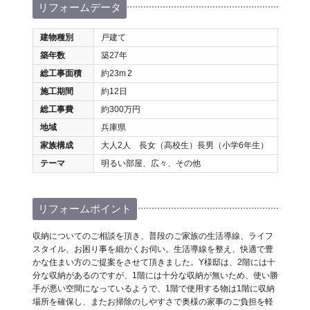
リフォームデータ
建物種別
戸建て
築年数
築27年
総工事面積
約23m
2
施工期間
約12日
総工事費
約300万円
地域
兵庫県
家族構成
大人2人 長女（高校生）長男（小学6年生）
テーマ
明るい部屋、広々、その他
リフォームポイント
収納についてのご相談を頂き、普段のご家族の生活導線、ライフ
スタイル、お困り事を細かくお伺い。生活導線を整え、快適で豊
かな住まい方のご提案をさせて頂きました。Y様邸は、2階には十
分な収納があるのですが、1階には十分な収納が無いため、使い勝
手が悪い空間になっているようで、1階で使用する物は1階に収納
場所を確保し、またお掃除のしやすさで奥様の家事のご負担を軽