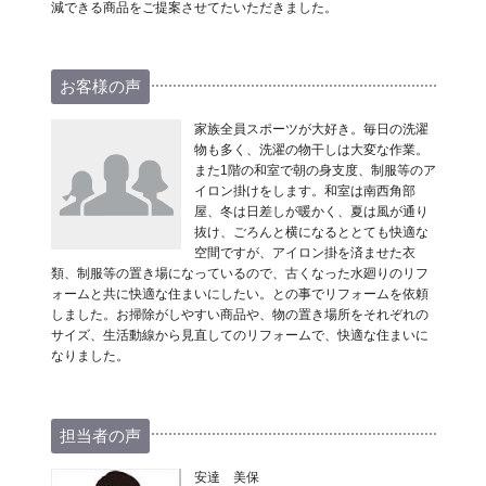
減できる商品をご提案させてたいただきました。
お客様の声
家族全員スポーツが大好き。毎日の洗濯
物も多く、洗濯の物干しは大変な作業。
また1階の和室で朝の身支度、制服等のア
イロン掛けをします。和室は南西角部
屋、冬は日差しが暖かく、夏は風が通り
抜け、ごろんと横になるととても快適な
空間ですが、アイロン掛を済ませた衣
類、制服等の置き場になっているので、古くなった水廻りのリフ
ォームと共に快適な住まいにしたい。との事でリフォームを依頼
しました。お掃除がしやすい商品や、物の置き場所をそれぞれの
サイズ、生活動線から見直してのリフォームで、快適な住まいに
なりました。
担当者の声
安達 美保