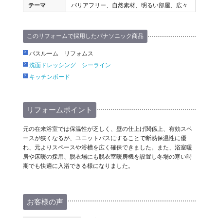
テーマ
バリアフリー、自然素材、明るい部屋、広々
このリフォームで採用したパナソニック商品
バスルーム リフォムス
洗面ドレッシング シーライン
キッチンボード
リフォームポイント
元の在来浴室では保温性が乏しく、壁の仕上げ関係上、有効スペ
ースが狭くなるが、ユニットバスにすることで断熱保温性に優
れ、元よりスペースや浴槽を広く確保できました。また、浴室暖
房や床暖の採用、脱衣場にも脱衣室暖房機を設置し冬場の寒い時
期でも快適に入浴できる様になりました。
お客様の声