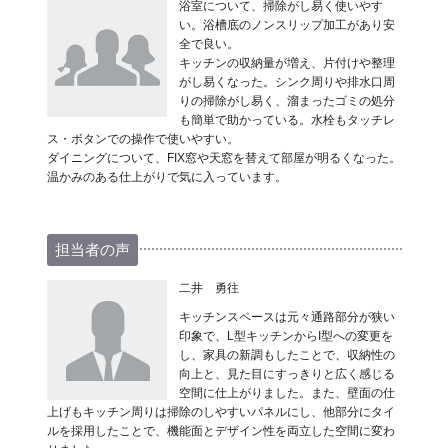
浴室について、掃除がし易く使いやす
い。浴槽底のノンスリップ加工があり安
全で良い。
キッチンの収納量が増え、片付けや整理
がし易くなった。シンク周りや排水口周
りの掃除がし易く、溜まったゴミの処分
も簡単で助かっている。水栓もタッチレ
ス・ボタンでの操作で使いやすい。
ダイニングについて、FIX窓や天窓を替えて部屋が明るくなった。
温かみのある仕上がりで気に入っています。
担当者の声
二井 勇往
キッチンスペースは元々通路部分が狭い
印象で、L型キッチンからI型への変更を
し、家具の新調もしたことで、収納性の
向上と、見た目にすっきりと広く感じる
空間に仕上がりました。また、壁面の仕
上げもキッチン周りは掃除のしやすいパネルにし、他部分にタイ
ルを採用したことで、機能面とデザイン性を両立した空間に変わ