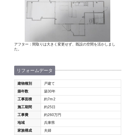
アフター：間取りは大きく変更せず、既設の空間を活かしまし
た。
リフォームデータ
建物種別
戸建て
築年数
築30年
工事面積
約7m
2
施工期間
約25日
工事費
約260万円
地域
兵庫県
家族構成
夫婦