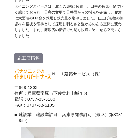
りました。
ダイニングスペースは、北面の1階に位置し、日中の採光不足で暗
く感じておられ、天窓の変更で天井面からの採光を確保し、腰窓
に大面積のFIX窓を採用し採光量を増やしました。仕上げも桧の無
垢材を腰板や窓枠として採用し明るさと温かみのある空間に変わ
りました。また、床暖房の新設で冬場も快適に過ごせる空間にな
りました。
施工店情報
ＮＩＩ建築サービス（株）
〒669-1203
住所：兵庫県宝塚市下佐曽利山城１３
電話：0797-83-5100
FAX：0797-83-5105
建設業 建設業許可 兵庫県知事許可（般-3）第3031
95号