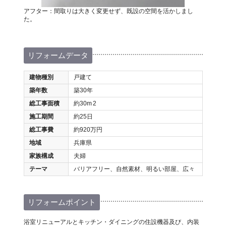
アフター：間取りは大きく変更せず、既設の空間を活かしまし
た。
リフォームデータ
建物種別
戸建て
築年数
築30年
総工事面積
約30m
2
施工期間
約25日
総工事費
約920万円
地域
兵庫県
家族構成
夫婦
テーマ
バリアフリー、自然素材、明るい部屋、広々
リフォームポイント
浴室リニューアルとキッチン・ダイニングの住設機器及び、内装