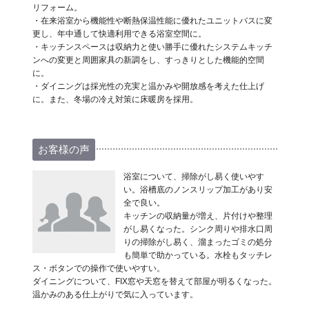
リフォーム。
・在来浴室から機能性や断熱保温性能に優れたユニットバスに変
更し、年中通して快適利用できる浴室空間に。
・キッチンスペースは収納力と使い勝手に優れたシステムキッチ
ンへの変更と周囲家具の新調をし、すっきりとした機能的空間
に。
・ダイニングは採光性の充実と温かみや開放感を考えた仕上げ
に。また、冬場の冷え対策に床暖房を採用。
お客様の声
浴室について、掃除がし易く使いやす
い。浴槽底のノンスリップ加工があり安
全で良い。
キッチンの収納量が増え、片付けや整理
がし易くなった。シンク周りや排水口周
りの掃除がし易く、溜まったゴミの処分
も簡単で助かっている。水栓もタッチレ
ス・ボタンでの操作で使いやすい。
ダイニングについて、FIX窓や天窓を替えて部屋が明るくなった。
温かみのある仕上がりで気に入っています。