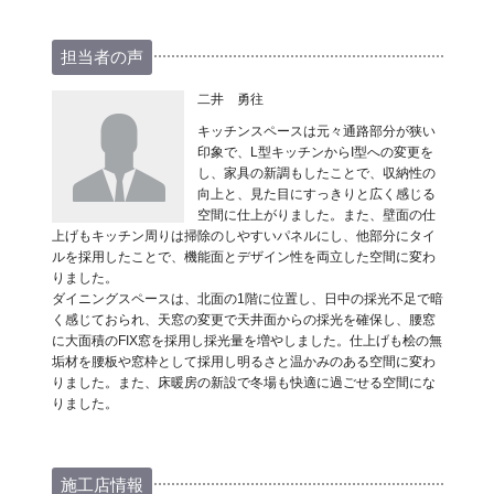
担当者の声
二井 勇往
キッチンスペースは元々通路部分が狭い
印象で、L型キッチンからI型への変更を
し、家具の新調もしたことで、収納性の
向上と、見た目にすっきりと広く感じる
空間に仕上がりました。また、壁面の仕
上げもキッチン周りは掃除のしやすいパネルにし、他部分にタイ
ルを採用したことで、機能面とデザイン性を両立した空間に変わ
りました。
ダイニングスペースは、北面の1階に位置し、日中の採光不足で暗
く感じておられ、天窓の変更で天井面からの採光を確保し、腰窓
に大面積のFIX窓を採用し採光量を増やしました。仕上げも桧の無
垢材を腰板や窓枠として採用し明るさと温かみのある空間に変わ
りました。また、床暖房の新設で冬場も快適に過ごせる空間にな
りました。
施工店情報