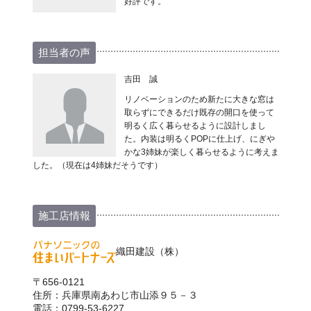
好評です。
担当者の声
吉田 誠
リノベーションのため新たに大きな窓は
取らずにできるだけ既存の開口を使って
明るく広く暮らせるように設計しまし
た。内装は明るくPOPに仕上げ、にぎや
かな3姉妹が楽しく暮らせるように考えま
した。（現在は4姉妹だそうです）
施工店情報
織田建設（株）
〒656-0121
住所：兵庫県南あわじ市山添９５－３
電話：0799-53-6227