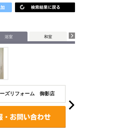
！
浴室
和室
個室
その他
ーズリフォーム 御影店