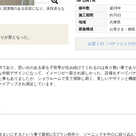
築年数
築28年
るく清潔感のある浴室になり、床段差もな
施工期間
約70日
地域
兵庫県
家族構成
お母さま・娘様
拘りが形となった。
お近くの「パナソニックの
所であり、思い出のある家を子世帯が住み続けてくれるのは有り難い事であ
な外観デザインになって、イメージが一新され嬉しかった。設備をすべてパ
た事もありましたが、ショウルームで見て掃除し易く、美しいデザインと機
ードアップされ満足しています。
住まいにするという事で最初に5プラン程作り、ゾーニングを中心に絞り込ん