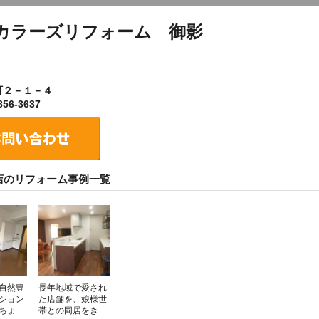
カラーズリフォーム 御影
町２－１－４
56-3637
店のリフォーム事例一覧
自然豊
長年地域で愛され
ション
た店舗を、娘様世
ちょ
帯との同居をき