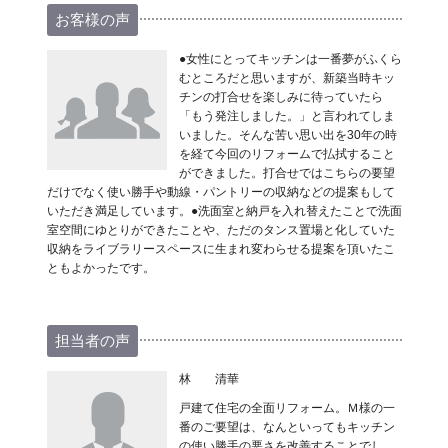
お客様の声
●女性にとってキッチンは一番夢がふくら
むところだと思いますが、新築当時キッ
チンの打合せを楽しみに待っていたら
「もう発注しました。」と言われてしま
いました。そんな苦い思い出を30年の時
を経て今回のリフォームで払拭すること
ができました。打合せではこちらの要望
だけでなく使い勝手や動線・パントリーの収納などの提案もして
いただき満足しています。●洗面室と納戸を入れ替えたことで洗面
室空間にゆとりができたことや、ただのタンス置場と化していた
収納をライブラリースペースに生まれ変わらせる提案を頂いたこ
ともよかったです。
担当者の声
林 清華
戸建て住宅の全面リフォーム。Ｍ様の一
番のご要望は、なんといってもキッチン
の使い勝手の悪さを改善することでし