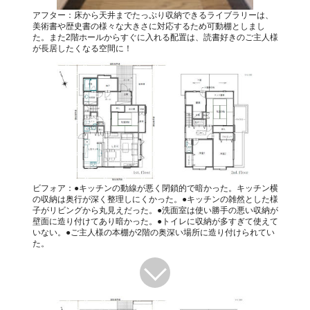
アフター：床から天井までたっぷり収納できるライブラリーは、
美術書や歴史書の様々な大きさに対応するため可動棚としまし
た。また2階ホールからすぐに入れる配置は、読書好きのご主人様
が長居したくなる空間に！
ビフォア：●キッチンの動線が悪く閉鎖的で暗かった。キッチン横
の収納は奥行が深く整理しにくかった。●キッチンの雑然とした様
子がリビングから丸見えだった。●洗面室は使い勝手の悪い収納が
壁面に造り付けてあり暗かった。●トイレに収納が多すぎて使えて
いない。●ご主人様の本棚が2階の奥深い場所に造り付けられてい
た。