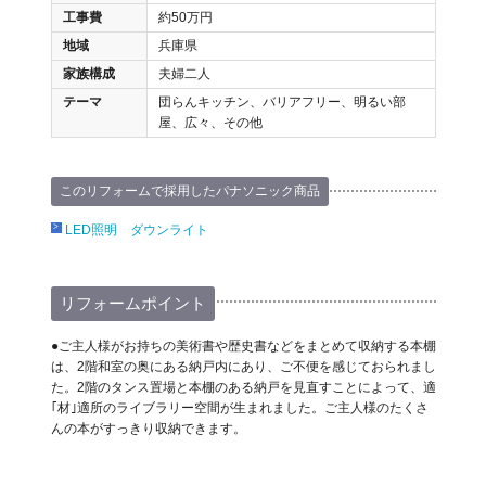
工事費
約50万円
地域
兵庫県
家族構成
夫婦二人
テーマ
団らんキッチン、バリアフリー、明るい部
屋、広々、その他
このリフォームで採用したパナソニック商品
LED照明 ダウンライト
リフォームポイント
●ご主人様がお持ちの美術書や歴史書などをまとめて収納する本棚
は、2階和室の奥にある納戸内にあり、ご不便を感じておられまし
た。2階のタンス置場と本棚のある納戸を見直すことによって、適
｢材｣適所のライブラリー空間が生まれました。ご主人様のたくさ
んの本がすっきり収納できます。