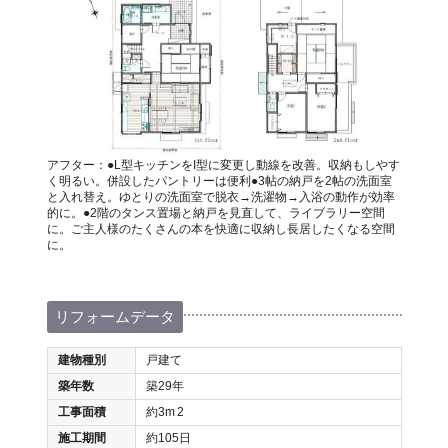
アフター：●L型キッチンをI型に変更し動線を改善。収納もしやす
く明るい。併設したパントリーは便利●3帖の納戸を2帖の洗面室
と入れ替え。ゆとりの洗面室で脱衣→洗濯物→入浴の動作が効率
的に。●2階のタンス置場と納戸を見直して、ライブラリー空間
に。ご主人様のたくさんの本を快適に収納し長居したくなる空間
に。
リフォームデータ
建物種別
戸建て
築年数
築29年
工事面積
約3m
2
施工期間
約105日