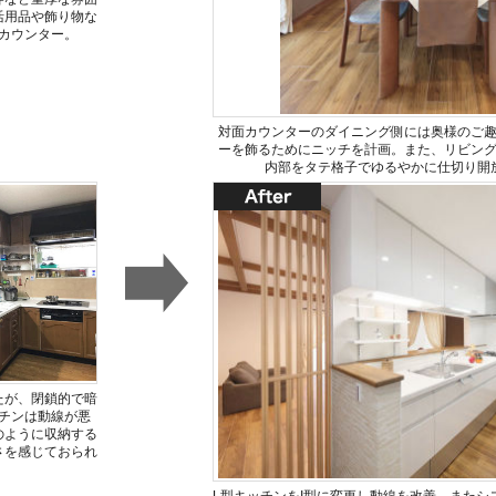
活用品や飾り物な
カウンター。
対面カウンターのダイニング側には奥様のご
ーを飾るためにニッチを計画。また、リビン
内部をタテ格子でゆるやかに仕切り開
たが、閉鎖的で暗
チンは動線が悪
のように収納する
さを感じておられ
L型キッチンをI型に変更し動線を改善。またシ