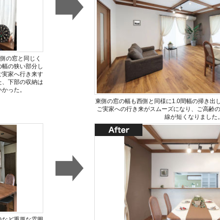
西側の窓と同じく
の幅の狭い部分し
ご実家へ行き来す
た、下部の収納は
いかった。
東側の窓の幅も西側と同様に1.0間幅の掃き出
ご実家への行き来がスムーズになり、ご高齢
線が短くなりました
枠など重厚な雰囲