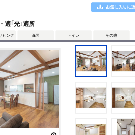
・適｢光｣適所
リビング
洗面
トイレ
その他