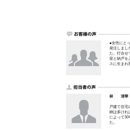
●女性にと
発注しまし
た。打合せ
室と納戸を
スに生まれ
林 清華
戸建て住宅
納は多けれ
によって3
た。