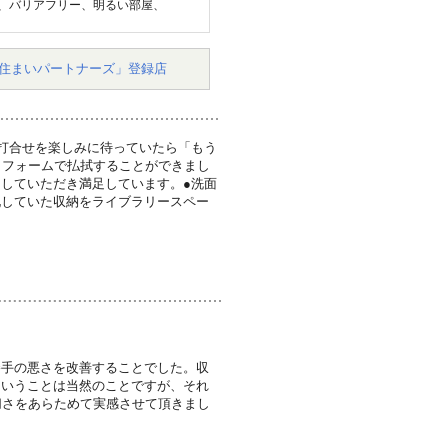
、バリアフリー、明るい部屋、
住まいパートナーズ」登録店
打合せを楽しみに待っていたら「もう
リフォームで払拭することができまし
していただき満足しています。●洗面
化していた収納をライブラリースペー
勝手の悪さを改善することでした。収
ということは当然のことですが、それ
切さをあらためて実感させて頂きまし