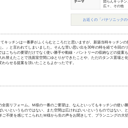
テーマ
団らんキッチン
広々、その他
お近くの「パナソニックの
ってキッチンは一番夢がふくらむところだと思いますが、新築当時キッチンの
た。」と言われてしまいました。そんな苦い思い出を30年の時を経て今回の
ではこちらの要望だけでなく使い勝手や動線・パントリーの収納などの提案も
入れ替えたことで洗面室空間にゆとりができたことや、ただのタンス置場と
変わらせる提案を頂いたこともよかったです。
の全面リフォーム。Ｍ様の一番のご要望は、なんといってもキッチンの使い
ばいいというものではない、また空間は広ければいいというものではない、
0年ご不便を感じてこられたＭ様から生の声をお聞きして、プランニングの大