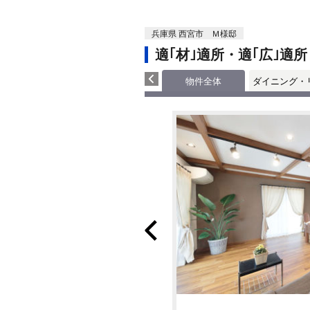
兵庫県 西宮市 Ｍ様邸
適｢材｣適所・適｢広｣適所
物件全体
ダイニング・