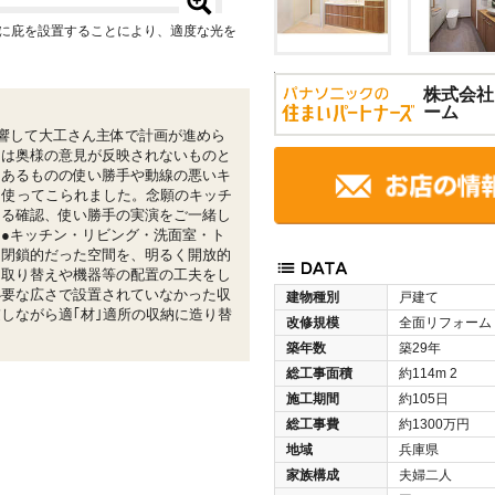
部に庇を設置することにより、適度な光を
株式会社
ーム
響して大工さん主体で計画が進めら
ンは奥様の意見が反映されないものと
はあるものの使い勝手や動線の悪いキ
ら使ってこられました。念願のキッチ
よる確認、使い勝手の実演をご一緒し
●キッチン・リビング・洗面室・ト
り閉鎖的だった空間を、明るく開放的
間取り替えや機器等の配置の工夫をし
必要な広さで設置されていなかった収
建物種別
戸建て
しながら適｢材｣適所の収納に造り替
改修規模
全面リフォーム
築年数
築29年
総工事面積
約114m
2
施工期間
約105日
総工事費
約1300万円
地域
兵庫県
家族構成
夫婦二人