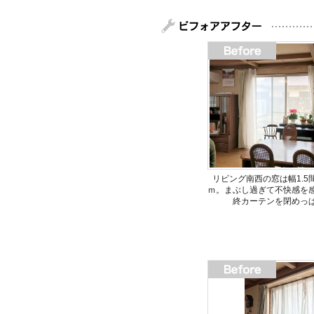
リビング南西の窓は幅1.5間
ｍ。まぶし過ぎて不快感を
終カーテンを閉めっ