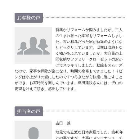
お客様の声
新築かリフォームか悩みましたが、主人
の生まれ育った本家をリフォームしまし
た。古い和風だった家が新築のようにな
りビックリしています。以前は収納もな
く物があふれていましたが、大容量の土
間収納やファミリークローゼットのおか
げでスッキリしました。動線もスムーズ
なので、家事や掃除が楽になり、時間の余裕もできました！リビ
ングは小上がりの畳にしたのでくつろぎながら快適に過ごすこと
ができ、お家時間を楽しんでいます。織田建設さんには、沢山の
要望を叶えて頂き、感謝しています。
担当者の声
吉田 誠
地元でも立派な日本家屋でした。築40年
との事ですが、大事にメンテナンスして