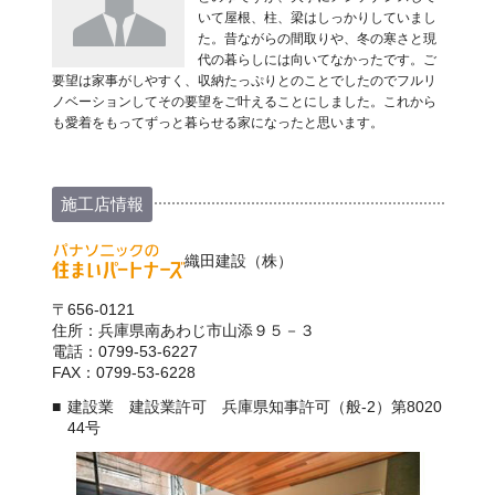
いて屋根、柱、梁はしっかりしていまし
た。昔ながらの間取りや、冬の寒さと現
代の暮らしには向いてなかったです。ご
要望は家事がしやすく、収納たっぷりとのことでしたのでフルリ
ノベーションしてその要望をご叶えることにしました。これから
も愛着をもってずっと暮らせる家になったと思います。
施工店情報
織田建設（株）
〒656-0121
住所：兵庫県南あわじ市山添９５－３
電話：0799-53-6227
FAX：0799-53-6228
建設業 建設業許可 兵庫県知事許可（般-2）第8020
44号