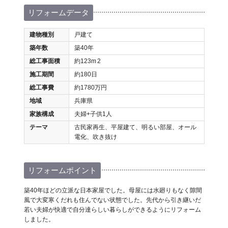
リフォームデータ
建物種別
戸建て
築年数
築40年
総工事面積
約123m
2
施工期間
約180日
総工事費
約1780万円
地域
兵庫県
家族構成
夫婦+子供1人
テーマ
古民家再生、平屋建て、明るい部屋、オール
電化、吹き抜け
リフォームポイント
築40年ほどの立派な日本家屋でした。母屋には水廻りもなく隙間
風で大変寒くだれも住んでない状態でした。先代から引き継いだ
若い夫婦が快適で自分達らしい暮らしができるようにリフォーム
しました。