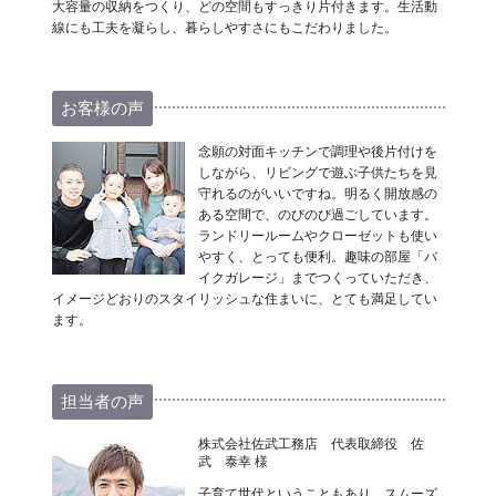
大容量の収納をつくり、どの空間もすっきり片付きます。生活動
線にも工夫を凝らし、暮らしやすさにもこだわりました。
お客様の声
念願の対面キッチンで調理や後片付けを
しながら、リビングで遊ぶ子供たちを見
守れるのがいいですね。明るく開放感の
ある空間で、のびのび過ごしています。
ランドリールームやクローゼットも使い
やすく、とっても便利。趣味の部屋「バ
イクガレージ」までつくっていただき、
イメージどおりのスタイリッシュな住まいに、とても満足してい
ます。
担当者の声
株式会社佐武工務店 代表取締役 佐
武 泰幸 様
子育て世代ということもあり、スムーズ