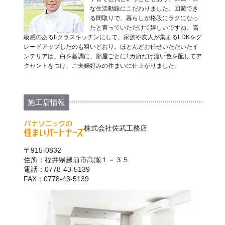
な生活動線にこだわりました。回遊でき
る間取りで、暮らしが格段にラクになっ
たと言っていただけて嬉しいですね。高
級感のあるLクラスキッチンにして、家族や友人が集まるLDKをグ
レードアップしたのも狙いどおり。ほとんどお任せいただいたイ
ンテリアは、白を基調に、部屋ごとに1カ所だけ濃い色を配してア
クセントをつけ、ご夫婦好みの住まいに仕上がりました。
施工店情報
株式会社佐武工務店
〒915-0832
住所：福井県越前市高瀬１－３５
電話：0778-43-5139
FAX：0778-43-5139