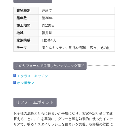
建物種別
戸建て
築年数
築30年
施工期間
約120日
地域
福井県
家族構成
1世帯4人
テーマ
団らんキッチン、明るい部屋、広々、その他
このリフォームで採用したパナソニック商品
Ｌクラス キッチン
ホシ姫サマ
リフォームポイント
お子様の成長とともに住まいが手狭になり、実家を譲り受けて建
替えることに。白を基調に、グレーと黒を効果的に使ったインテ
リアで、明るくスタイリッシュな住まいを実現。各部屋の壁面に