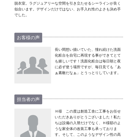
脱衣室。ラグジュアリーな空間を引き立たせるシーラインが良く
似合います。デザインだけではない、お手入れ性のよさも決め手
でした。
お客様の声
長い間想い描いていた、憧れ続けた洗面
化粧台を自宅に再現する事ができてとて
も嬉しいです！洗面化粧台は毎日朝と夜
に必ず使う場所ですが、毎日見ても「あ
ぁ素敵だなぁ」とうっとりしています。
担当者の声
Ｈ様 この度は創造工舎に工事をお任せ
いただきありがとうございました！私た
ちは設備の入替だけでなく、Ｈ様邸のよ
うな家全体の改装工事も承っておりま
す。そして、このようなデザイン性の高