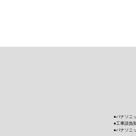
●パナソニ
●工事請負
●パナソニ