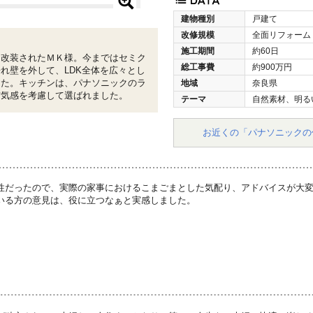
建物種別
戸建て
改修規模
全面リフォーム
施工期間
約60日
を改装されたＭＫ様。今まではセミク
総工事費
約900万円
れ壁を外して、LDK全体を広々とし
した。キッチンは、パナソニックのラ
地域
奈良県
空気感を考慮して選ばれました。
テーマ
自然素材、明る
お近くの「パナソニックの
性だったので、実際の家事におけるこまごまとした気配り、アドバイスが大
いる方の意見は、役に立つなぁと実感しました。