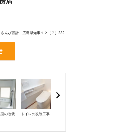
務店
号／さんび設計 広島県知事１２（７）232
洗面の改装
トイレの改装工事