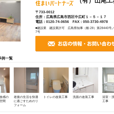
（有）山尾工
〒733-0012
住所：広島県広島市西区中広町１－５－１７
電話：0120-74-0656 FAX：050-3730-4978
■建設業 建設業許可 広島県知事（般-28）第28440
7号
事例一覧
放感の
老後の生活を快適
トイレの改装工事
洗面の改装工事
浴室・
空間
に過ごすためのリ
工事
フォーム