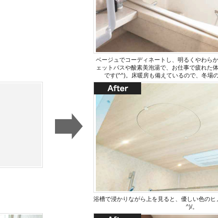
ベージュでコーディネートし、明るくやわら
ェットバスや酸素美泡湯で、お仕事で疲れた
です(^^)。床暖房も備えているので、冬場
浴槽で浸かりながら上を見ると、優しい色のヒノ
^)/。