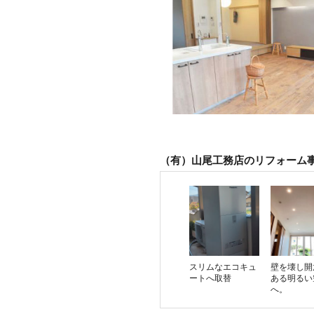
（有）山尾工務店のリフォーム
スリムなエコキュ
壁を壊し開
ートへ取替
ある明るい
へ。