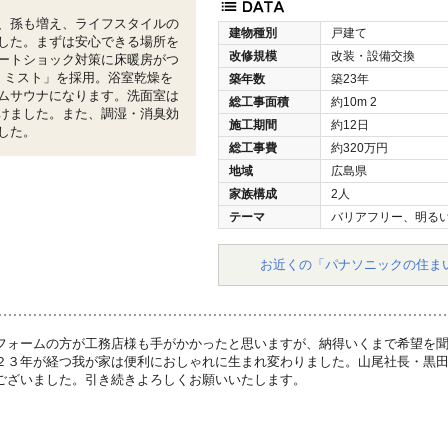
、孫も増え、ライフスタイルの
建物種別
戸建て
した。まずは安心できる場所を
改修規模
改装・設備交換
ートショック対策に床暖房がつ
・ミスト」を採用。浴室乾燥を
築年数
築23年
ムサウナになります。洗面室は
総工事面積
約10m
2
けました。また、調湿・消臭効
施工期間
約12日
した。
総工事費
約320万円
地域
広島県
家族構成
2人
テーマ
バリアフリー、明る
お近くの「パナソニックの住ま
フォームの方が工務店様も手がかかったと思いますが、納得いくまで希望を
２３年が経つ我が家は便利におしゃれに生まれ変わりました。山尾社長・黒
ございました。引き続きよろしくお願いいたします。