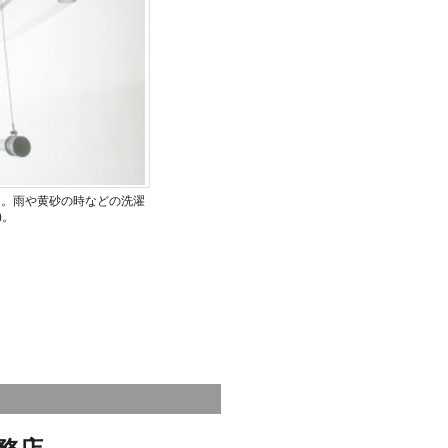
を。雨や黄砂の時などの洗濯
)。