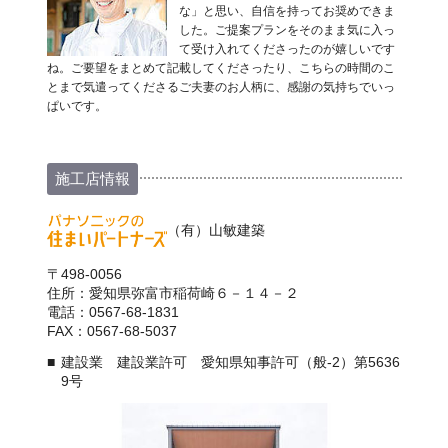
な」と思い、自信を持ってお奨めできま
した。ご提案プランをそのまま気に入っ
て受け入れてくださったのが嬉しいです
ね。ご要望をまとめて記載してくださったり、こちらの時間のこ
とまで気遣ってくださるご夫妻のお人柄に、感謝の気持ちでいっ
ぱいです。
施工店情報
（有）山敏建築
〒498-0056
住所：愛知県弥富市稲荷崎６－１４－２
電話：0567-68-1831
FAX：0567-68-5037
建設業 建設業許可 愛知県知事許可（般-2）第5636
9号