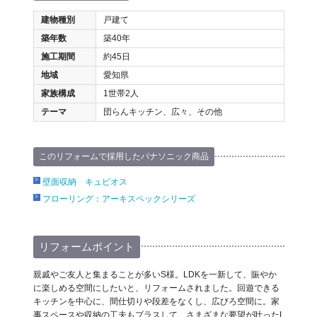
建物種別
戸建て
築年数
築40年
施工期間
約45日
地域
愛知県
家族構成
1世帯2人
テーマ
団らんキッチン、広々、その他
このリフォームで採用したパナソニック商品
壁面収納 キュビオス
フローリング：アーキスペックシリーズ
リフォームポイント
親戚やご友人と集まることが多いS様。LDKを一新して、賑やか
に楽しめる空間にしたいと、リフォームされました。回遊できる
キッチンを中心に、間仕切りや段差をなくし、広びろ空間に。家
事スペースや収納の工夫もプラスして、さまざまな要望が叶ったL