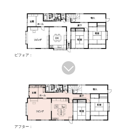
ビフォア：
アフター：