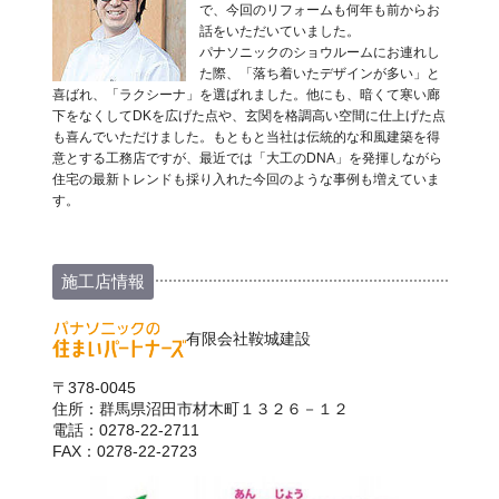
で、今回のリフォームも何年も前からお
話をいただいていました。
パナソニックのショウルームにお連れし
た際、「落ち着いたデザインが多い」と
喜ばれ、「ラクシーナ」を選ばれました。他にも、暗くて寒い廊
下をなくしてDKを広げた点や、玄関を格調高い空間に仕上げた点
も喜んでいただけました。もともと当社は伝統的な和風建築を得
意とする工務店ですが、最近では「大工のDNA」を発揮しながら
住宅の最新トレンドも採り入れた今回のような事例も増えていま
す。
施工店情報
有限会社鞍城建設
〒378-0045
住所：群馬県沼田市材木町１３２６－１２
電話：0278-22-2711
FAX：0278-22-2723