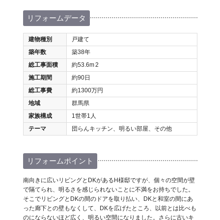
リフォームデータ
建物種別
戸建て
築年数
築38年
総工事面積
約53.6m
2
施工期間
約90日
総工事費
約1300万円
地域
群馬県
家族構成
1世帯1人
テーマ
団らんキッチン、明るい部屋、その他
リフォームポイント
南向きに広いリビングとDKがあるH様邸ですが、個々の空間が壁
で隔てられ、明るさを感じられないことに不満をお持ちでした。
そこでリビングとDKの間のドアを取り払い、DKと和室の間にあ
った廊下との壁もなくして、DKを広げたところ、以前とは比べも
のにならないほど広く、明るい空間になりました。さらに古いキ