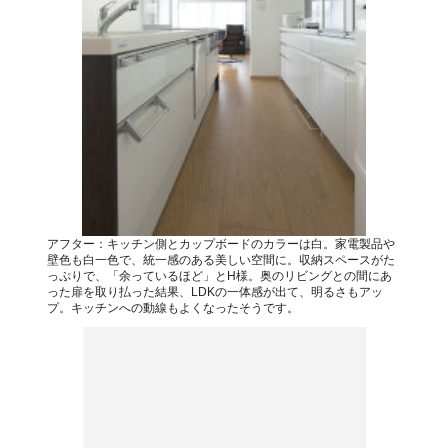
アフター：キッチン側とカップボードのカラーは白。家電製品や
壁色も白一色で、統一感のある美しい空間に。収納スペースがた
っぷりで、「余っているほど」とH様。奥のリビングとの間にあ
った扉を取り払った結果、LDKの一体感が出て、明るさもアッ
プ。キッチンへの動線もよくなったそうです。