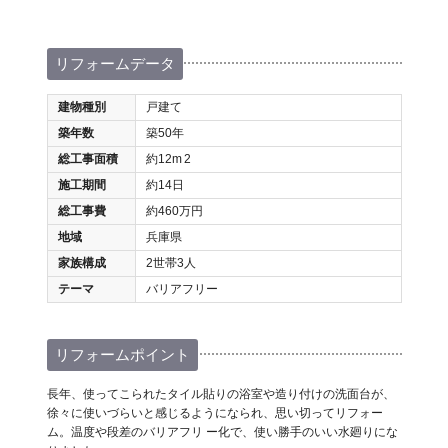
リフォームデータ
建物種別
戸建て
築年数
築50年
総工事面積
約12m
2
施工期間
約14日
総工事費
約460万円
地域
兵庫県
家族構成
2世帯3人
テーマ
バリアフリー
リフォームポイント
長年、使ってこられたタイル貼りの浴室や造り付けの洗面台が、
徐々に使いづらいと感じるようになられ、思い切ってリフォー
ム。温度や段差のバリアフリ ー化で、使い勝手のいい水廻りにな