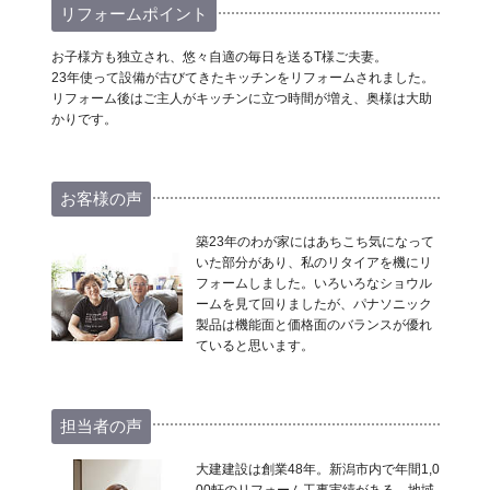
リフォームポイント
お子様方も独立され、悠々自適の毎日を送るT様ご夫妻。
23年使って設備が古びてきたキッチンをリフォームされました。
リフォーム後はご主人がキッチンに立つ時間が増え、奥様は大助
かりです。
お客様の声
築23年のわが家にはあちこち気になって
いた部分があり、私のリタイアを機にリ
フォームしました。いろいろなショウル
ームを見て回りましたが、パナソニック
製品は機能面と価格面のバランスが優れ
ていると思います。
担当者の声
大建建設は創業48年。新潟市内で年間1,0
00軒のリフォーム工事実績がある、地域