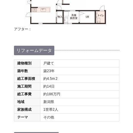
アフター：
リフォームデータ
建物種別
戸建て
築年数
築23年
総工事面積
約4.5m
2
施工期間
約14日
総工事費
約186万円
地域
新潟県
家族構成
1世帯2人
テーマ
その他