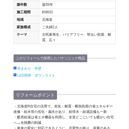
築年数
築35年
施工期間
約90日
地域
北海道
家族構成
ご夫婦2人
テーマ
古民家再生、バリアフリー、明るい部屋、耐
震、広々
このリフォームで採用したパナソニック商品
外まわり・外壁
LED照明 ダウンライト
リフォームポイント
・北海道R住宅の活用で、劣化・耐震・断熱気密の省エネルギー
改修・給水管の劣化・漏水があり、給排水・給湯設備も一新
・暖房給湯は省エネ機器を利用し、全室どこにいても暖かい住宅
へ→光熱費の削減
・将来の変化に対応できるように、可変性が有り、容量のある