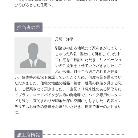
ひろびろとした住宅へ。
担当者の声
丹羽 洋平
馴染みのある地域にて家をさがしてらっ
しゃったS様。当社にて所有していた中
古住宅をご検討いただき、リノベーショ
ンのご提案をさせていただきました。こ
れから先、何十年も過ごされるお住ま
い。解体時の状況も確認していただくため、何度も足を運んでい
ただきました。住宅の性能の断熱・気密・耐震の数値を見える化
し、ご提案させて頂きました。 当初より将来性のある間取りに
てプラン。ロードバイクが共通の御趣味で、バイク専用のスタン
ドも設け 玄関まわりが印象分深い空間になりました。内装イン
テリアもお好みの壁紙をお選びいただき、世界で唯一のお住まい
に。
施工店情報