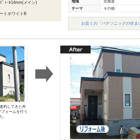
地域
北海道
ｨｰﾙ14mm(メイン)
ク
テーマ
その他
ォートホワイトB
お近くの「パナソニックの住ま
、老朽してきた外
リフォームを行う
た。