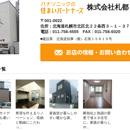
株式会社札都
〒001-0022
住所：北海道札幌市北区北２２条西３－１－３７
電話：011-758-4505 FAX：011-758-6020
■建設業 北海道知事（般）石第１５８１９号
一覧
サイデ
希望を叶えるリノ
家族皆が暮らしや
断熱化と熱源の変
ち着い
ベーション。収納
すい暖かな家。
更で省エネ住宅
。
と動線にこだわ
に。家族が暮らし
っ...
や...