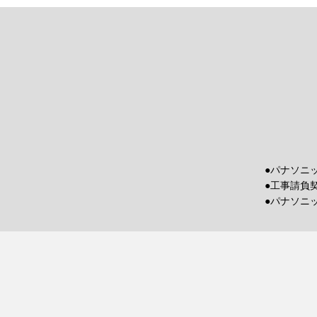
●パナソニ
●工事請負
●パナソニ