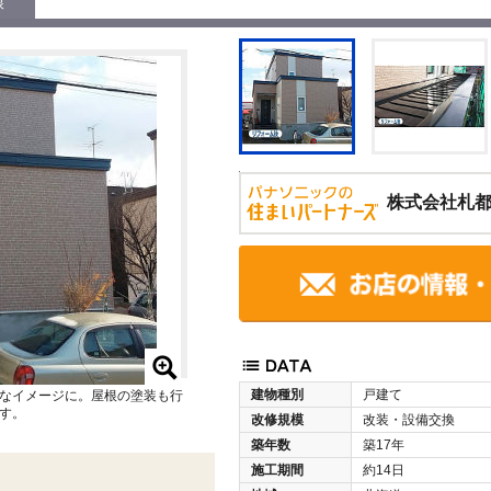
根
株式会社札
建物種別
戸建て
なイメージに。屋根の塗装も行
す。
改修規模
改装・設備交換
築年数
築17年
施工期間
約14日