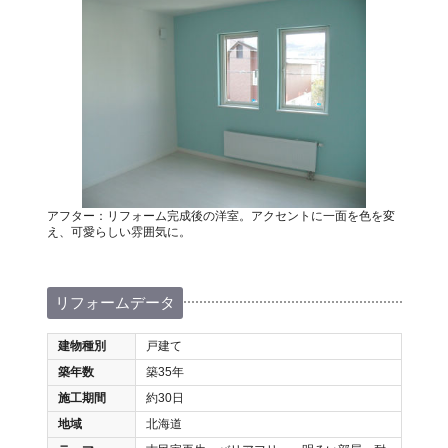
アフター：リフォーム完成後の洋室。アクセントに一面を色を変
え、可愛らしい雰囲気に。
リフォームデータ
建物種別
戸建て
築年数
築35年
施工期間
約30日
地域
北海道