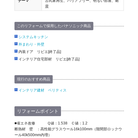
テーマ
古民家再生、バリアフリー、明るい部屋、耐
震
このリフォームで採用したパナソニック商品
システムキッチン
外まわり・外壁
内装ドア リビエ[終了品]
インテリア住宅部材 リビエ[終了品]
現行のおすすめ商品
インテリア建材 ベリティス
リフォームポイント
■省エネ改修 Ｑ値：1.538 Ｃ値：1.2
断熱材 壁 ：高性能グラスウール16k100mm（階間部ロックウ
ール40k500mm内増）