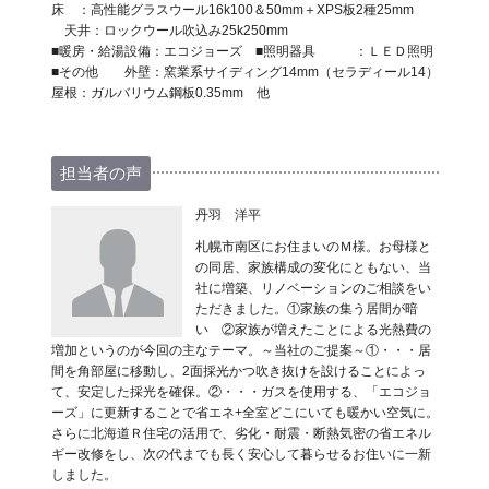
床 ：高性能グラスウール16k100＆50mm＋XPS板2種25mm
天井：ロックウール吹込み25k250mm
■暖房・給湯設備：エコジョーズ ■照明器具 ：ＬＥＤ照明
■その他 外壁：窯業系サイディング14mm（セラディール14）
屋根：ガルバリウム鋼板0.35mm 他
担当者の声
丹羽 洋平
札幌市南区にお住まいのＭ様。お母様と
の同居、家族構成の変化にともない、当
社に増築、リノベーションのご相談をい
ただきました。①家族の集う居間が暗
い ②家族が増えたことによる光熱費の
増加というのが今回の主なテーマ。～当社のご提案～①・・・居
間を角部屋に移動し、2面採光かつ吹き抜けを設けることによっ
て、安定した採光を確保。②・・・ガスを使用する、「エコジョ
ーズ」に更新することで省エネ+全室どこにいても暖かい空気に。
さらに北海道Ｒ住宅の活用で、劣化・耐震・断熱気密の省エネル
ギー改修をし、次の代までも長く安心して暮らせるお住いに一新
しました。