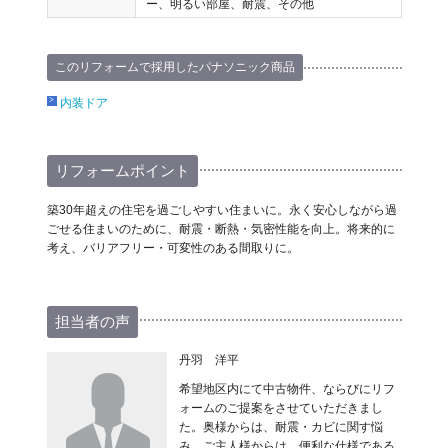
ー、明るい部屋、耐震、その他
このリフォームで採用したパナソニック商品
内装ドア
リフォームポイント
築30年超えの住宅を過ごしやすい住まいに。永く安心しながら過
ごせる住まいのために、耐震・断熱・気密性能を向上。将来的に
考え、バリアフリー・可変性のある間取りに。
担当者の声
丹羽 洋平
希望地区内にて中古物件、ならびにリフ
ォームのご提案をさせていただきまし
た。奥様からは、耐震・カビに関す悩
み、ご主人様からは、便利な仕様である