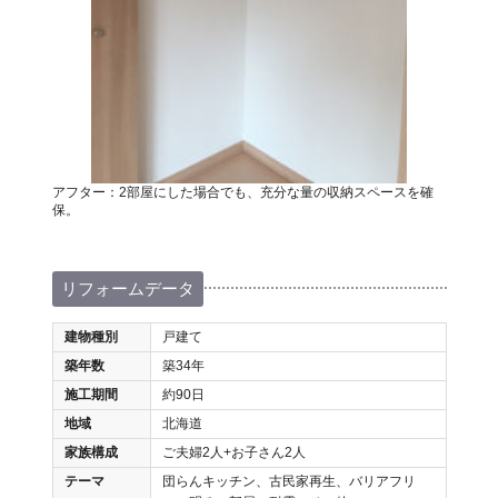
アフター：2部屋にした場合でも、充分な量の収納スペースを確
保。
リフォームデータ
建物種別
戸建て
築年数
築34年
施工期間
約90日
地域
北海道
家族構成
ご夫婦2人+お子さん2人
テーマ
団らんキッチン、古民家再生、バリアフリ