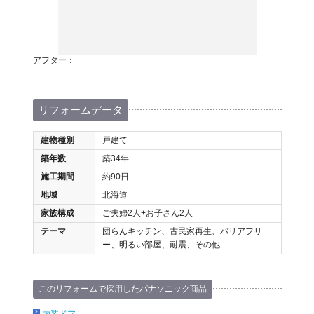
アフター：
リフォームデータ
建物種別
戸建て
築年数
築34年
施工期間
約90日
地域
北海道
家族構成
ご夫婦2人+お子さん2人
テーマ
団らんキッチン、古民家再生、バリアフリ
ー、明るい部屋、耐震、その他
このリフォームで採用したパナソニック商品
内装ドア