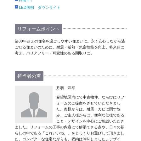
LED照明 ダウンライト
リフォームポイント
築30年超えの住宅を過ごしやすい住まいに。永く安心しながら過
ごせる住まいのために、耐震・断熱・気密性能を向上。将来的に
考え、バリアフリー・可変性のある間取りに。
担当者の声
丹羽 洋平
希望地区内にて中古物件、ならびにリフ
ォームのご提案をさせていただきまし
た。奥様からは、耐震・カビに関す悩
み、ご主人様からは、便利な仕様である
こと・デザインを中心にご相談いただき
ました。リフォームの工事の内容にて解消できる点や、日々の暮
らしの中である「これいいね。」をじっくりお選びして頂きまし
た。コンパクトな住宅ながらも、収納は吟味しました。デザイ