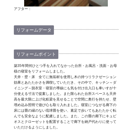
アフター：
リフォームデータ
リフォームポイント
築35年間何ひとつ手を入れてなかった台所・お風呂・洗面・お母
様の寝室をリフォームしました。
天井・壁・床 全てに無垢材を使用し木の持つリラクゼーション
効果とあたたかさを満喫していただき、その中で、キッチン～ダ
イニング～脱衣室・寝室の導線にも気を付け出入口も車いすが十
分使える寸法で提案しました。また限られた台所スペースも天井
高を最大限に上げ化粧梁を見せることで空間に奥行を持たせ、壁
埋め込み照明で遊び心も取り入れました。寝室につながる廊下の
床には畳の縁のない琉球畳を使い、素足で歩いてもあたたかく転
んでも安全なように配慮しました。また、この畳の廊下にキュビ
オスとクローゼットを配置することで廊下を納戸代わりに使って
いただけるようにしました。