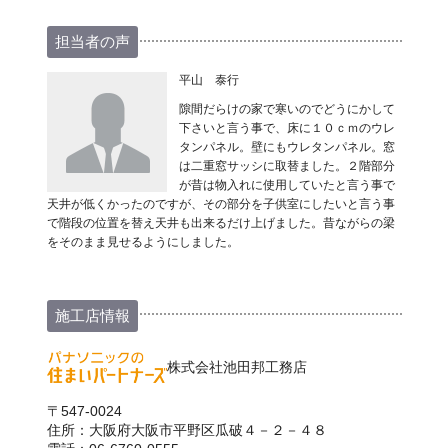
担当者の声
平山 泰行
隙間だらけの家で寒いのでどうにかして
下さいと言う事で、床に１０ｃｍのウレ
タンパネル。壁にもウレタンパネル。窓
は二重窓サッシに取替ました。２階部分
が昔は物入れに使用していたと言う事で
天井が低くかったのですが、その部分を子供室にしたいと言う事
で階段の位置を替え天井も出来るだけ上げました。昔ながらの梁
をそのまま見せるようにしました。
施工店情報
株式会社池田邦工務店
〒547-0024
住所：大阪府大阪市平野区瓜破４－２－４８