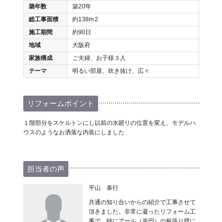
築年数
築20年
総工事面積
約138m
2
施工期間
約90日
地域
大阪府
家族構成
ご夫婦、お子様３人
テーマ
明るい部屋、吹き抜け、広々
リフォームポイント
１階部分をスケルトンにし以前の水廻りの位置を変え、モデルハ
ウスのようなお洒落な内装にしました
担当者の声
平山 泰行
共通の知り合いからの紹介で工事させて
頂きました。非常に凝ったリフォーム工
事で、特にアール（半円）の板張り壁に