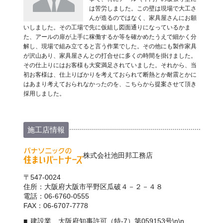
は苦労しました。この壁は現場で大工さ
んが造るのではなく、家具屋さんにお願
いしました。その工場で先に仮組し図面通りになっているかま
た、アールの扉が上手に稼働するか等を確かめたうえで細かく分
解し、現場で組み立てると言う作業でした。その他にも製作家具
が沢山あり、家具屋さんとの打合せに多くの時間を掛けました。
その仕上りにはお客様も大変満足されていました。それから、当
初お客様は、仕上りばかりを考えておられて断熱とか耐震とかに
はあまり考えておられなかったのを、こちらから提案させて頂き
採用しました。
施工店情報
株式会社池田邦工務店
〒547-0024
住所：大阪府大阪市平野区瓜破４－２－４８
電話：06-6760-0555
FAX：06-6707-7778
建設業 大阪府知事許可（特-7）第059153号\n\n