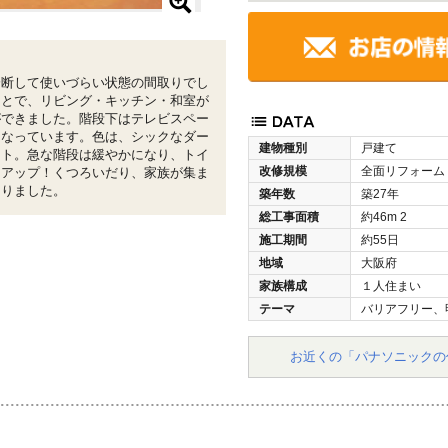
分断して使いづらい状態の間取りでし
ことで、リビング・キッチン・和室が
ができました。階段下はテレビスペー
もなっています。色は、シックなダー
建物種別
戸建て
イト。急な階段は緩やかになり、トイ
改修規模
全面リフォーム
ドアップ！くつろいだり、家族が集ま
なりました。
築年数
築27年
総工事面積
約46m
2
施工期間
約55日
地域
大阪府
家族構成
１人住まい
テーマ
バリアフリー、
お近くの「パナソニックの