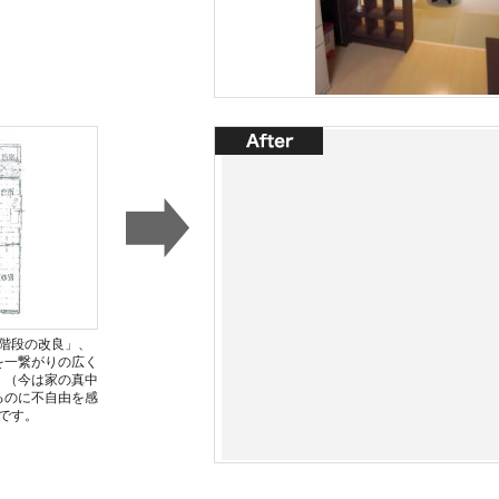
階段の改良」、
を一繋がりの広く
」（今は家の真中
るのに不自由を感
です。