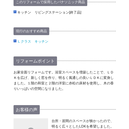
このリフォームで採用したパナソニック商品
キッチン リビングステーション[終了品]
現行のおすすめ商品
Ｌクラス キッチン
リフォームポイント
お家全面リフォームです。浴室スペースを増築したことで、ＬＤ
Ｋを広げ、新しく窓を作り、明るく風通しの良いＬＤＫに変身し
ました。１階の和室と２階の洋室に赤松の床材を使用し、木の香
りいっぱいの空間になりました。
お客様の声
台所・居間のスペースが狭かったので、
明るく広々としたLDKを希望しました。