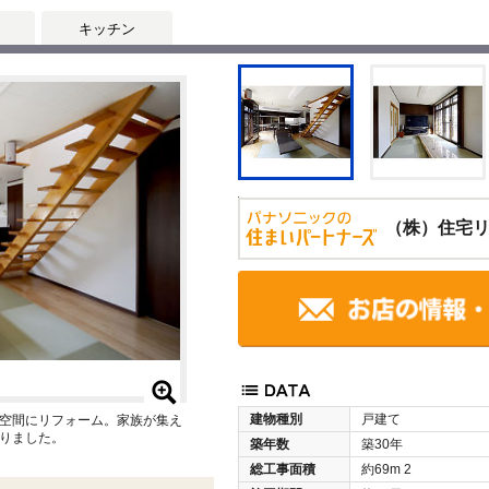
キッチン
（株）住宅
建物種別
戸建て
の空間にリフォーム。家族が集え
りました。
築年数
築30年
総工事面積
約69m
2