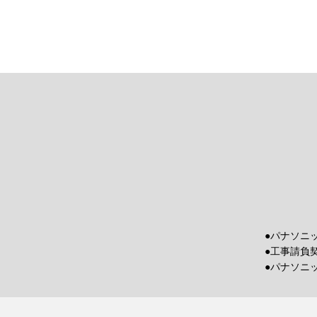
●パナソニ
●工事請負
●パナソニ