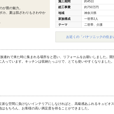
施工期間
約45日
総工事費
約750万円
のが畳の魅力。
ポカ、夏は肌ざわりもさわやか
地域
神奈川県
家族構成
一世帯2人
。
テーマ
二世帯、介護
お近くの「パナソニックの住ま
家族連れで来た時に集まれる場所をと思い、リフォームをお願いしました。開
に入っています。キッチンは収納たっぷりで、とても使いやすくなりました
立派な空間に負けないインテリアにしなければと、高級感あふれるキュビオ
地はもちろん、お客様の高い満足度を得ることができました。