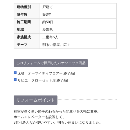
建物種別
戸建て
築年数
築3年
施工期間
約50日
地域
愛媛県
家族構成
二世帯5人
テーマ
明るい部屋、広々
このリフォームで採用したパナソニック商品
床材 オーマイティフロアー[終了品]
リビエ クローゼット扉[終了品]
リフォームポイント
和室が多く使い勝手のわるかった間取りを大幅に変更。
ホームエレベーターも設置して、
3世代みんなが使いやすい、明るい住まいになりました。