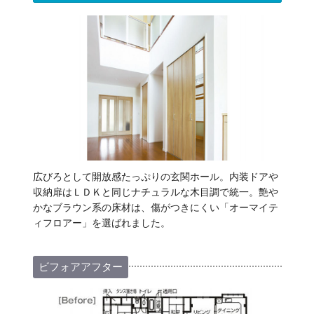
広びろとして開放感たっぷりの玄関ホール。内装ドアや
収納扉はＬＤＫと同じナチュラルな木目調で統一。艶や
かなブラウン系の床材は、傷がつきにくい「オーマイテ
ィフロアー」を選ばれました。
ビフォアアフター