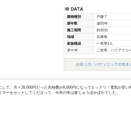
建物種別
戸建て
築年数
築50年
施工期間
約30日
地域
兵庫県
家族構成
一世帯2人
テーマ
二世帯、バリアフリ
お近くの「パナソニックの住ま
して、月々28,000円だった光熱費が8,000円になってビックリ！電気が
イマーをセットしてくださって、今年の冬は家じゅうぽかぽかでした。