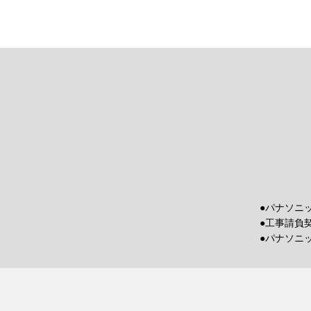
●パナソニ
●工事請負
●パナソニ