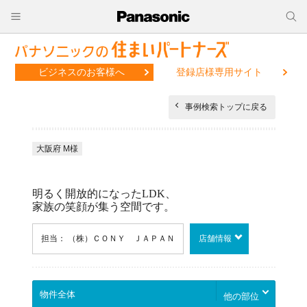
ビジネスのお客様へ
登録店様専用サイト
事例検索トップに戻る
大阪府 M様
明るく開放的になったLDK、
家族の笑顔が集う空間です。
担当： （株）ＣＯＮＹ ＪＡＰＡＮ
店舗情報
他の部位