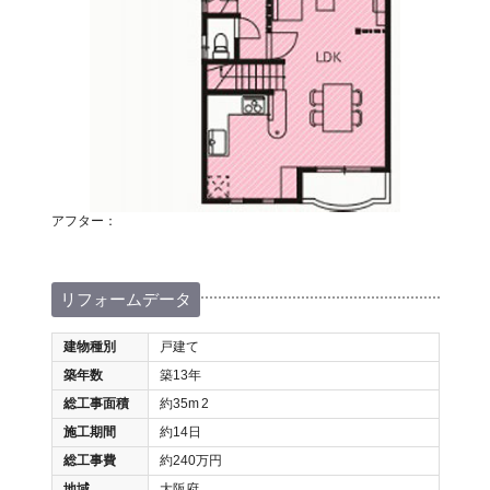
アフター：
リフォームデータ
建物種別
戸建て
築年数
築13年
総工事面積
約35m
2
施工期間
約14日
総工事費
約240万円
地域
大阪府