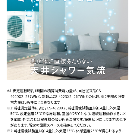
＊1:安定運転時約1時間の積算消費電力量が、当社従来品CS-
400DX2=297Whと、新製品CS-402DX2=267Whとの比較。※2実際の消費
電力量は、条件により異なります
※1:当社測定基準による。CS-402DX2、当社環境試験室（約14畳）、外気温
50℃、設定温度25℃で冷房運転。室温が25℃となり、連続運転動作すること
を確認。外気温とは室外機の吸い込み温度です。設置状況により能力の低下
があります。所定の設置スペースを確保してください。
※2:当社環境試験室（約14畳）、外気温35℃、体感温度25℃が得られるように