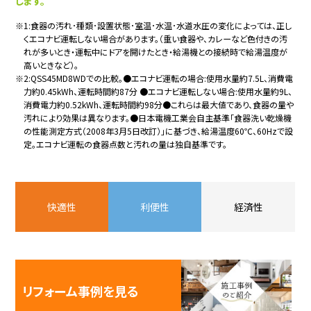
します。
※1:食器の汚れ･種類･設置状態･室温･水温･水道水圧の変化によっては、正し
くエコナビ運転しない場合があります。（重い食器や、カレーなど色付きの汚
れが多いとき・運転中にドアを開けたとき・給湯機との接続時で給湯温度が
高いときなど）。
※2:QSS45MD8WDでの比較。●エコナビ運転の場合:使用水量約7.5L、消費電
力約0.45kWh、運転時間約87分 ●エコナビ運転しない場合:使用水量約9L、
消費電力約0.52kWh、運転時間約98分●これらは最大値であり、食器の量や
汚れにより効果は異なります。●日本電機工業会自主基準「食器洗い乾燥機
の性能測定方式（2008年3月5日改訂）」に基づき、給湯温度60℃、60Hzで設
定。エコナビ運転の食器点数と汚れの量は独自基準です。
快適性
利便性
経済性
リフォーム事例を見る