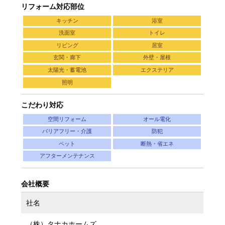
リフォーム対応部位
キッチン
浴室
洗面室
トイレ
リビング
居室
玄関・廊下
外壁・屋根
太陽光・蓄電池
エクステリア
照明
こだわり対応
空間リフォーム
オール電化
バリアフリー・介護
防犯
ペット
断熱・省エネ
アフターメンテナンス
会社概要
社名
（株）タナカホームズ