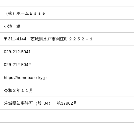
（株）ホームＢａｓｅ
小池 遼
〒311-4144 茨城県水戸市開江町２２５２－１
029-212-5041
029-212-5042
https://homebase-ky.jp
令和３年１１月
茨城県知事許可（般ｰ04） 第37962号