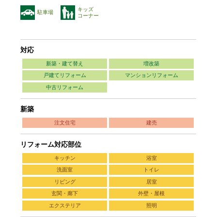
キッズ
駐車場
コーナー
対応
新築・建て替え
増改築
戸建てリフォーム
マンションリフォーム
中古リフォーム
新築
注文住宅
建売
リフォーム対応部位
キッチン
浴室
洗面室
トイレ
リビング
居室
玄関・廊下
外壁・屋根
エクステリア
照明