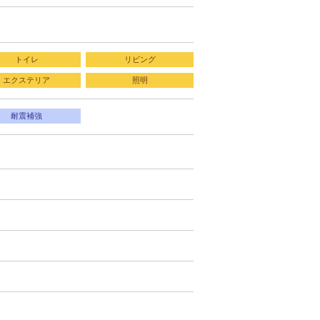
トイレ
リビング
エクステリア
照明
耐震補強