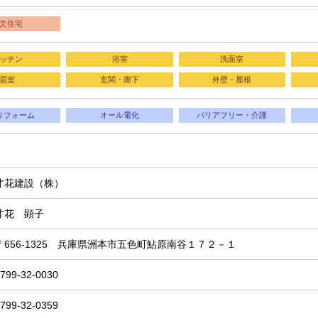
文住宅
ッチン
浴室
洗面室
居室
玄関・廊下
外壁・屋根
リフォーム
オール電化
バリアフリー・介護
才花建設（株）
才花 顕子
〒656-1325 兵庫県洲本市五色町鮎原南谷１７２－１
799-32-0030
799-32-0359