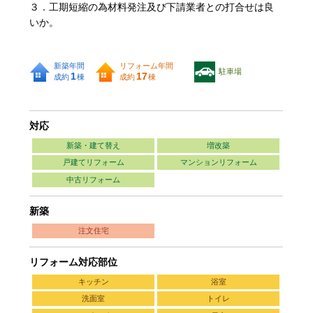
３．工期短縮の為材料発注及び下請業者との打合せは良
いか。
新築年間
リフォーム年間
駐車場
1
17
成約
棟
成約
棟
対応
新築・建て替え
増改築
戸建てリフォーム
マンションリフォーム
中古リフォーム
新築
注文住宅
リフォーム対応部位
キッチン
浴室
洗面室
トイレ