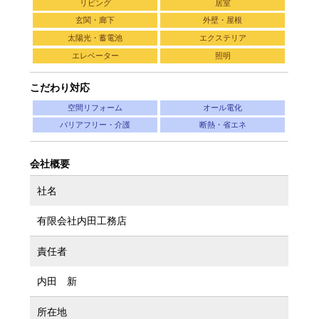
リビング
居室
玄関・廊下
外壁・屋根
太陽光・蓄電池
エクステリア
エレベーター
照明
こだわり対応
空間リフォーム
オール電化
バリアフリー・介護
断熱・省エネ
会社概要
社名
有限会社内田工務店
責任者
内田 新
所在地