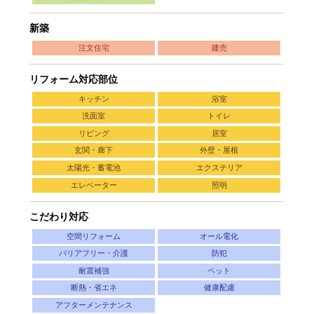
新築
注文住宅
建売
リフォーム対応部位
キッチン
浴室
洗面室
トイレ
リビング
居室
玄関・廊下
外壁・屋根
太陽光・蓄電池
エクステリア
エレベーター
照明
こだわり対応
空間リフォーム
オール電化
バリアフリー・介護
防犯
耐震補強
ペット
断熱・省エネ
健康配慮
アフターメンテナンス