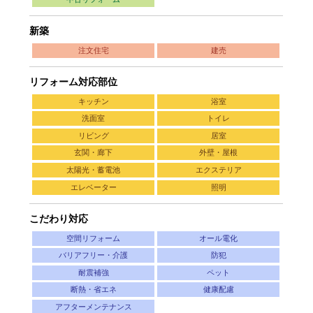
新築
注文住宅
建売
リフォーム対応部位
キッチン
浴室
洗面室
トイレ
リビング
居室
玄関・廊下
外壁・屋根
太陽光・蓄電池
エクステリア
エレベーター
照明
こだわり対応
空間リフォーム
オール電化
バリアフリー・介護
防犯
耐震補強
ペット
断熱・省エネ
健康配慮
アフターメンテナンス