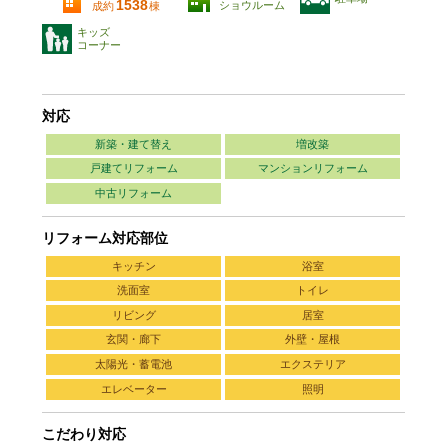
1538
ショウルーム
成約
棟
キッズ
コーナー
対応
新築・建て替え
増改築
戸建てリフォーム
マンションリフォーム
中古リフォーム
リフォーム対応部位
キッチン
浴室
洗面室
トイレ
リビング
居室
玄関・廊下
外壁・屋根
太陽光・蓄電池
エクステリア
エレベーター
照明
こだわり対応