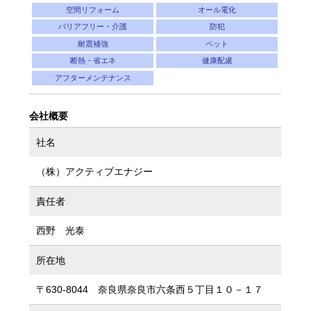
空間リフォーム
オール電化
バリアフリー・介護
防犯
耐震補強
ペット
断熱・省エネ
健康配慮
アフターメンテナンス
会社概要
社名
（株）アクティブエナジー
責任者
西野 光泰
所在地
〒630-8044 奈良県奈良市六条西５丁目１０－１７