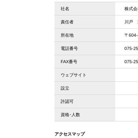
社名
株式会
責任者
川戸 
所在地
〒60
電話番号
075-2
FAX番号
075-2
ウェブサイト
設立
許認可
資格･人数
アクセスマップ