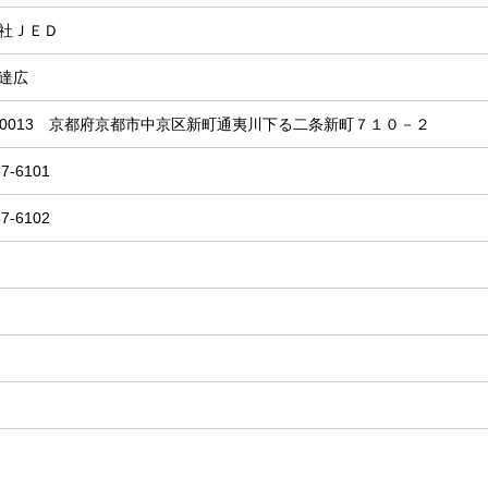
社ＪＥＤ
達広
4-0013 京都府京都市中京区新町通夷川下る二条新町７１０－２
57-6101
57-6102