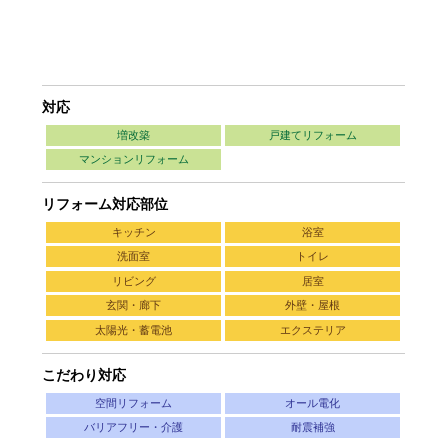
対応
増改築
戸建てリフォーム
マンションリフォーム
リフォーム対応部位
キッチン
浴室
洗面室
トイレ
リビング
居室
玄関・廊下
外壁・屋根
太陽光・蓄電池
エクステリア
こだわり対応
空間リフォーム
オール電化
バリアフリー・介護
耐震補強