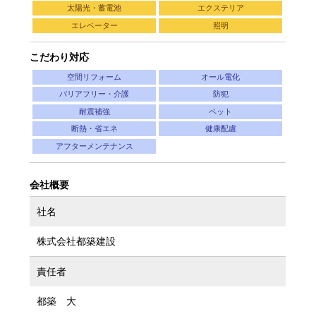
太陽光・蓄電池
エクステリア
エレベーター
照明
こだわり対応
空間リフォーム
オール電化
バリアフリー・介護
防犯
耐震補強
ペット
断熱・省エネ
健康配慮
アフターメンテナンス
会社概要
社名
株式会社都築建設
責任者
都築 大