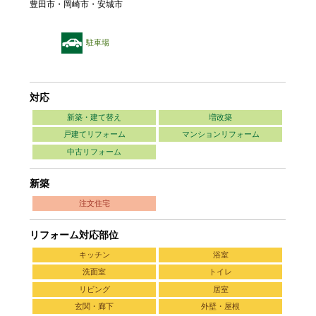
豊田市・岡崎市・安城市
駐車場
対応
新築・建て替え
増改築
戸建てリフォーム
マンションリフォーム
中古リフォーム
新築
注文住宅
リフォーム対応部位
キッチン
浴室
洗面室
トイレ
リビング
居室
玄関・廊下
外壁・屋根