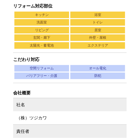
リフォーム対応部位
キッチン
浴室
洗面室
トイレ
リビング
居室
玄関・廊下
外壁・屋根
太陽光・蓄電池
エクステリア
こだわり対応
空間リフォーム
オール電化
バリアフリー・介護
防犯
会社概要
社名
（株）ツジカワ
責任者