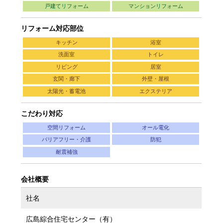
戸建てリフォーム
マンションリフォーム
リフォーム対応部位
キッチン
浴室
洗面室
トイレ
リビング
居室
玄関・廊下
外壁・屋根
太陽光・蓄電池
エクステリア
こだわり対応
空間リフォーム
オール電化
バリアフリー・介護
防犯
耐震補強
会社概要
社名
広島綜合住宅センター（有）