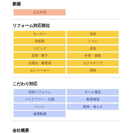
新築
注文住宅
リフォーム対応部位
キッチン
浴室
洗面室
トイレ
リビング
居室
玄関・廊下
外壁・屋根
太陽光・蓄電池
エクステリア
エレベーター
照明
こだわり対応
空間リフォーム
オール電化
バリアフリー・介護
耐震補強
ペット
断熱・省エネ
健康配慮
会社概要