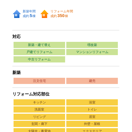
新築年間
リフォーム年間
5
350
成約
棟
成約
棟
対応
新築・建て替え
増改築
戸建てリフォーム
マンションリフォーム
中古リフォーム
新築
注文住宅
建売
リフォーム対応部位
キッチン
浴室
洗面室
トイレ
リビング
居室
玄関・廊下
外壁・屋根
太陽光・蓄電池
エクステリア