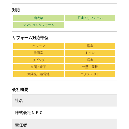
対応
増改築
戸建てリフォーム
マンションリフォーム
リフォーム対応部位
キッチン
浴室
洗面室
トイレ
リビング
居室
玄関・廊下
外壁・屋根
太陽光・蓄電池
エクステリア
会社概要
社名
株式会社ＮＥＯ
責任者