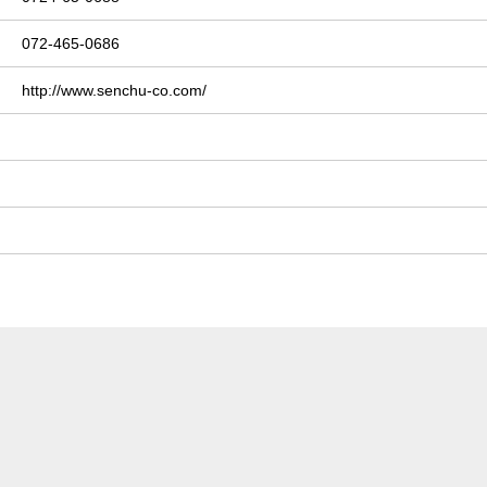
072-465-0686
http://www.senchu-co.com/