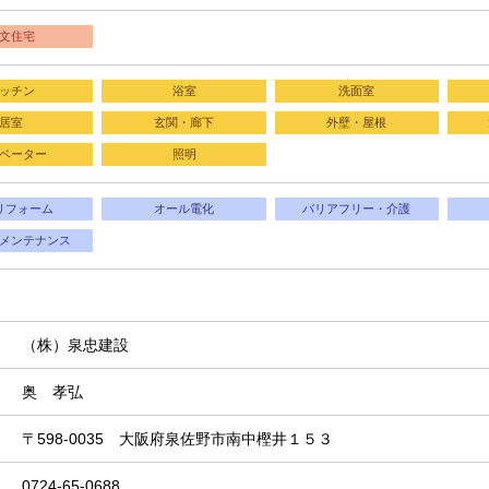
文住宅
ッチン
浴室
洗面室
居室
玄関・廊下
外壁・屋根
ベーター
照明
リフォーム
オール電化
バリアフリー・介護
メンテナンス
（株）泉忠建設
奥 孝弘
〒598-0035 大阪府泉佐野市南中樫井１５３
0724-65-0688