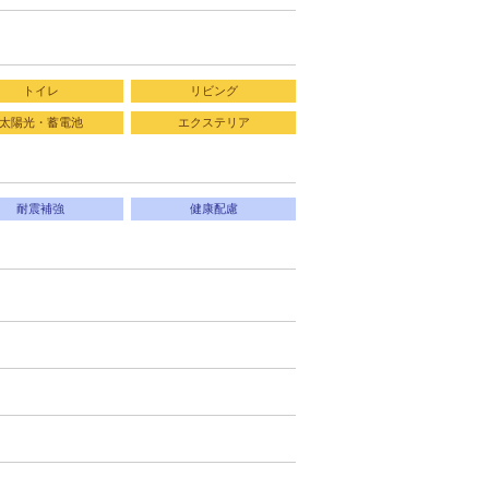
トイレ
リビング
太陽光・蓄電池
エクステリア
耐震補強
健康配慮